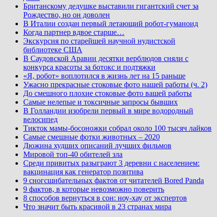
Британскому дедушке выставили гигантский счет за
Рождество, но он доволен
В Италии создан первый летающий робот-гуманоид
Когда партнер вдвое старше…
Экскурсия по старейшей научной нудистской
библиотеке США
В Саудовской Аравии десятки верблюдов сняли с
конкурса красоты за ботокс и подтяжки
«Я, робот» воплотился в жизнь лет на 15 раньше
Ужасно прекрасные стоковые фото нашей работы (ч. 2)
До смешного плохие стоковые фото вашей работы
Самые нелепые и токсичные запросы бывших
В Голландии изобрели первый в мире водородный
велосипед
Тикток мамы-босоножки собрал около 100 тысяч лайков
Самые смешные фотки животных – 2020
Дюжина худших описаний лучших фильмов
Мировой топ-40 обителей зла
Среди привитых разыграют 3 деревни с населением:
вакцинация как генератор позитива
9 сногсшибательных фактов от читателей Bored Panda
9 фактов, в которые невозможно поверить
8 способов вернуться в сон: ноу-хау от экспертов
Что значит быть красивой в 23 странах мира