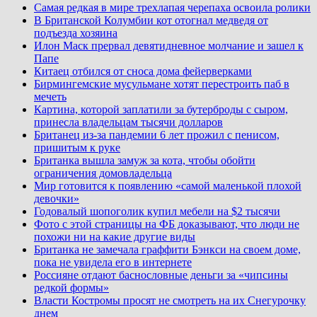
Самая редкая в мире трехлапая черепаха освоила ролики
В Британской Колумбии кот отогнал медведя от
подъезда хозяина
Илон Маск прервал девятидневное молчание и зашел к
Папе
Китаец отбился от сноса дома фейерверками
Бирмингемские мусульмане хотят перестроить паб в
мечеть
Картина, которой заплатили за бутерброды с сыром,
принесла владельцам тысячи долларов
Британец из-за пандемии 6 лет прожил с пенисом,
пришитым к руке
Британка вышла замуж за кота, чтобы обойти
ограничения домовладельца
Мир готовится к появлению «самой маленькой плохой
девочки»
Годовалый шопоголик купил мебели на $2 тысячи
Фото с этой страницы на ФБ доказывают, что люди не
похожи ни на какие другие виды
Британка не замечала граффити Бэнкси на своем доме,
пока не увидела его в интернете
Россияне отдают баснословные деньги за «чипсины
редкой формы»
Власти Костромы просят не смотреть на их Снегурочку
днем