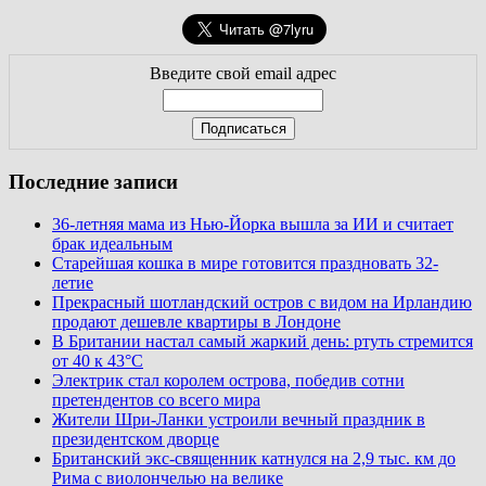
Введите свой email адрес
Последние записи
36-летняя мама из Нью-Йорка вышла за ИИ и считает
брак идеальным
Старейшая кошка в мире готовится праздновать 32-
летие
Прекрасный шотландский остров с видом на Ирландию
продают дешевле квартиры в Лондоне
В Британии настал самый жаркий день: ртуть стремится
от 40 к 43°C
Электрик стал королем острова, победив сотни
претендентов со всего мира
Жители Шри-Ланки устроили вечный праздник в
президентском дворце
Британский экс-священник катнулся на 2,9 тыс. км до
Рима с виолончелью на велике