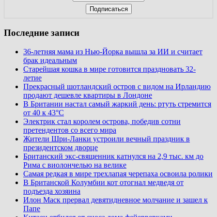
Последние записи
36-летняя мама из Нью-Йорка вышла за ИИ и считает
брак идеальным
Старейшая кошка в мире готовится праздновать 32-
летие
Прекрасный шотландский остров с видом на Ирландию
продают дешевле квартиры в Лондоне
В Британии настал самый жаркий день: ртуть стремится
от 40 к 43°C
Электрик стал королем острова, победив сотни
претендентов со всего мира
Жители Шри-Ланки устроили вечный праздник в
президентском дворце
Британский экс-священник катнулся на 2,9 тыс. км до
Рима с виолончелью на велике
Самая редкая в мире трехлапая черепаха освоила ролики
В Британской Колумбии кот отогнал медведя от
подъезда хозяина
Илон Маск прервал девятидневное молчание и зашел к
Папе