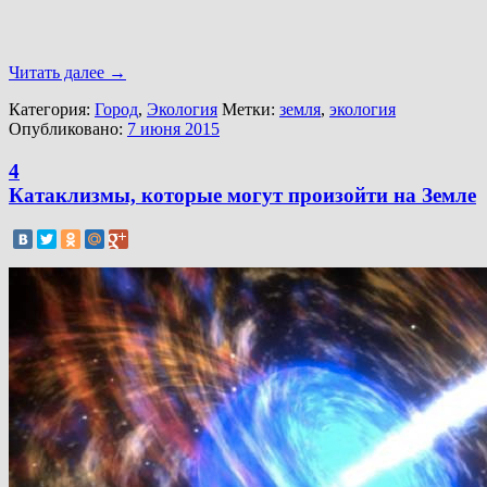
Читать далее
→
Категория:
Город
,
Экология
Метки:
земля
,
экология
Опубликовано:
7 июня 2015
4
Катаклизмы, которые могут произойти на Земле