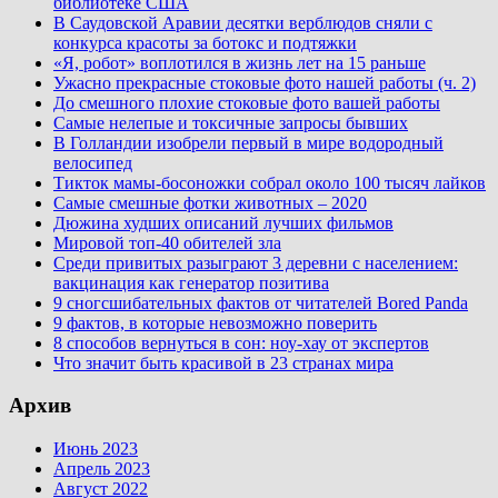
библиотеке США
В Саудовской Аравии десятки верблюдов сняли с
конкурса красоты за ботокс и подтяжки
«Я, робот» воплотился в жизнь лет на 15 раньше
Ужасно прекрасные стоковые фото нашей работы (ч. 2)
До смешного плохие стоковые фото вашей работы
Самые нелепые и токсичные запросы бывших
В Голландии изобрели первый в мире водородный
велосипед
Тикток мамы-босоножки собрал около 100 тысяч лайков
Самые смешные фотки животных – 2020
Дюжина худших описаний лучших фильмов
Мировой топ-40 обителей зла
Среди привитых разыграют 3 деревни с населением:
вакцинация как генератор позитива
9 сногсшибательных фактов от читателей Bored Panda
9 фактов, в которые невозможно поверить
8 способов вернуться в сон: ноу-хау от экспертов
Что значит быть красивой в 23 странах мира
Архив
Июнь 2023
Апрель 2023
Август 2022