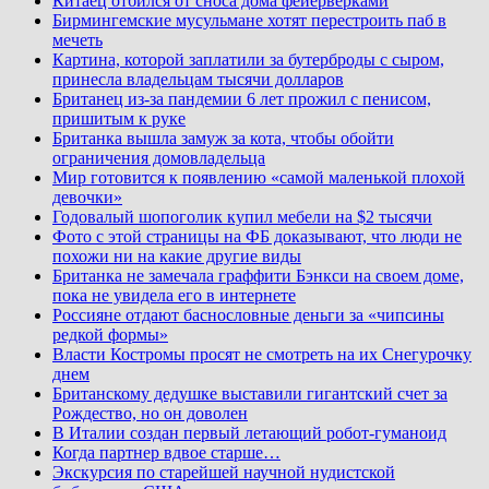
Китаец отбился от сноса дома фейерверками
Бирмингемские мусульмане хотят перестроить паб в
мечеть
Картина, которой заплатили за бутерброды с сыром,
принесла владельцам тысячи долларов
Британец из-за пандемии 6 лет прожил с пенисом,
пришитым к руке
Британка вышла замуж за кота, чтобы обойти
ограничения домовладельца
Мир готовится к появлению «самой маленькой плохой
девочки»
Годовалый шопоголик купил мебели на $2 тысячи
Фото с этой страницы на ФБ доказывают, что люди не
похожи ни на какие другие виды
Британка не замечала граффити Бэнкси на своем доме,
пока не увидела его в интернете
Россияне отдают баснословные деньги за «чипсины
редкой формы»
Власти Костромы просят не смотреть на их Снегурочку
днем
Британскому дедушке выставили гигантский счет за
Рождество, но он доволен
В Италии создан первый летающий робот-гуманоид
Когда партнер вдвое старше…
Экскурсия по старейшей научной нудистской