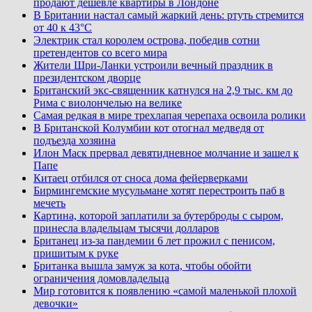
продают дешевле квартиры в Лондоне
В Британии настал самый жаркий день: ртуть стремится
от 40 к 43°C
Электрик стал королем острова, победив сотни
претендентов со всего мира
Жители Шри-Ланки устроили вечный праздник в
президентском дворце
Британский экс-священник катнулся на 2,9 тыс. км до
Рима с виолончелью на велике
Самая редкая в мире трехлапая черепаха освоила ролики
В Британской Колумбии кот отогнал медведя от
подъезда хозяина
Илон Маск прервал девятидневное молчание и зашел к
Папе
Китаец отбился от сноса дома фейерверками
Бирмингемские мусульмане хотят перестроить паб в
мечеть
Картина, которой заплатили за бутерброды с сыром,
принесла владельцам тысячи долларов
Британец из-за пандемии 6 лет прожил с пенисом,
пришитым к руке
Британка вышла замуж за кота, чтобы обойти
ограничения домовладельца
Мир готовится к появлению «самой маленькой плохой
девочки»