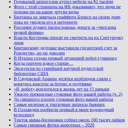
Годовалый шопоголик купил мебели на $2 тысячи
Фото с этой страницы на ФБ доказывают, что люди не
похожи ни на какие другие виды
Британка не замечала граффити Бэнкси на своем доме,
пока не увидела его в интернете
Россияне отдают баснословные деньги за «чипсины
редкой формы»
Власти Костромы просят не смотреть на их Снегурочку
днем
Британскому дедушке выставили гигантский счет за
Рождество, но он доволен
В Италии создан первый летающий робот-гуманоид
Когда партнер вдвое старше…
Экскурсия по старейшей научной нудистской
библиотеке США
В Саудовской Аравии десятки верблюдов сняли с
конкурса красоты за ботокс и подтяжки
«Я, робот» воплотился в жизнь лет на 15 раньше
Ужасно прекрасные стоковые фото нашей работы (ч. 2)
До смешного плохие стоковые фото вашей работы
Самые нелепые и токсичные запросы бывших
В Голландии изобрели первый в мире водородный
велосипед
Тикток мамы-босоножки собрал около 100 тысяч лайков
Самые смешные фотки животных – 2020