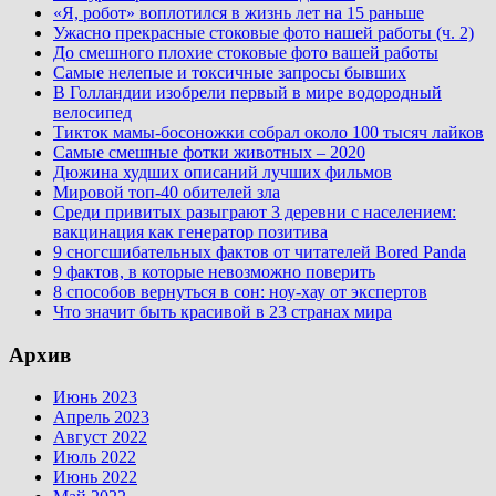
«Я, робот» воплотился в жизнь лет на 15 раньше
Ужасно прекрасные стоковые фото нашей работы (ч. 2)
До смешного плохие стоковые фото вашей работы
Самые нелепые и токсичные запросы бывших
В Голландии изобрели первый в мире водородный
велосипед
Тикток мамы-босоножки собрал около 100 тысяч лайков
Самые смешные фотки животных – 2020
Дюжина худших описаний лучших фильмов
Мировой топ-40 обителей зла
Среди привитых разыграют 3 деревни с населением:
вакцинация как генератор позитива
9 сногсшибательных фактов от читателей Bored Panda
9 фактов, в которые невозможно поверить
8 способов вернуться в сон: ноу-хау от экспертов
Что значит быть красивой в 23 странах мира
Архив
Июнь 2023
Апрель 2023
Август 2022
Июль 2022
Июнь 2022