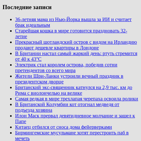
Последние записи
36-летняя мама из Нью-Йорка вышла за ИИ и считает
брак идеальным
Старейшая кошка в мире готовится праздновать 32-
летие
Прекрасный шотландский остров с видом на Ирландию
продают дешевле квартиры в Лондоне
В Британии настал самый жаркий день: ртуть стремится
от 40 к 43°C
Электрик стал королем острова, победив сотни
претендентов со всего мира
Жители Шри-Ланки устроили вечный праздник в
президентском дворце
Британский экс-священник катнулся на 2,9 тыс. км до
Рима с виолончелью на велике
Самая редкая в мире трехлапая черепаха освоила ролики
В Британской Колумбии кот отогнал медведя от
подъезда хозяина
Илон Маск прервал девятидневное молчание и зашел к
Папе
Китаец отбился от сноса дома фейерверками
Бирмингемские мусульмане хотят перестроить паб в
мечеть