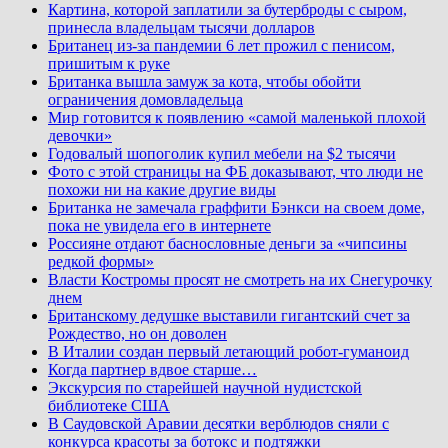
Картина, которой заплатили за бутерброды с сыром,
принесла владельцам тысячи долларов
Британец из-за пандемии 6 лет прожил с пенисом,
пришитым к руке
Британка вышла замуж за кота, чтобы обойти
ограничения домовладельца
Мир готовится к появлению «самой маленькой плохой
девочки»
Годовалый шопоголик купил мебели на $2 тысячи
Фото с этой страницы на ФБ доказывают, что люди не
похожи ни на какие другие виды
Британка не замечала граффити Бэнкси на своем доме,
пока не увидела его в интернете
Россияне отдают баснословные деньги за «чипсины
редкой формы»
Власти Костромы просят не смотреть на их Снегурочку
днем
Британскому дедушке выставили гигантский счет за
Рождество, но он доволен
В Италии создан первый летающий робот-гуманоид
Когда партнер вдвое старше…
Экскурсия по старейшей научной нудистской
библиотеке США
В Саудовской Аравии десятки верблюдов сняли с
конкурса красоты за ботокс и подтяжки