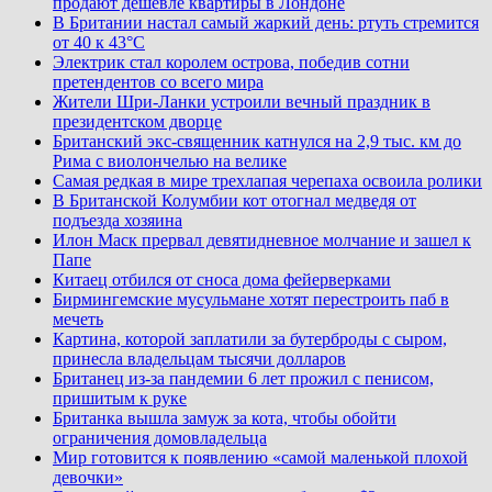
продают дешевле квартиры в Лондоне
В Британии настал самый жаркий день: ртуть стремится
от 40 к 43°C
Электрик стал королем острова, победив сотни
претендентов со всего мира
Жители Шри-Ланки устроили вечный праздник в
президентском дворце
Британский экс-священник катнулся на 2,9 тыс. км до
Рима с виолончелью на велике
Самая редкая в мире трехлапая черепаха освоила ролики
В Британской Колумбии кот отогнал медведя от
подъезда хозяина
Илон Маск прервал девятидневное молчание и зашел к
Папе
Китаец отбился от сноса дома фейерверками
Бирмингемские мусульмане хотят перестроить паб в
мечеть
Картина, которой заплатили за бутерброды с сыром,
принесла владельцам тысячи долларов
Британец из-за пандемии 6 лет прожил с пенисом,
пришитым к руке
Британка вышла замуж за кота, чтобы обойти
ограничения домовладельца
Мир готовится к появлению «самой маленькой плохой
девочки»