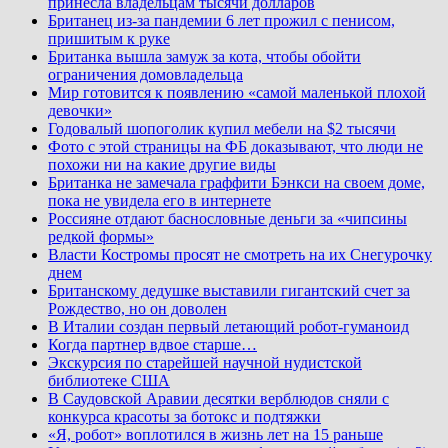
принесла владельцам тысячи долларов
Британец из-за пандемии 6 лет прожил с пенисом,
пришитым к руке
Британка вышла замуж за кота, чтобы обойти
ограничения домовладельца
Мир готовится к появлению «самой маленькой плохой
девочки»
Годовалый шопоголик купил мебели на $2 тысячи
Фото с этой страницы на ФБ доказывают, что люди не
похожи ни на какие другие виды
Британка не замечала граффити Бэнкси на своем доме,
пока не увидела его в интернете
Россияне отдают баснословные деньги за «чипсины
редкой формы»
Власти Костромы просят не смотреть на их Снегурочку
днем
Британскому дедушке выставили гигантский счет за
Рождество, но он доволен
В Италии создан первый летающий робот-гуманоид
Когда партнер вдвое старше…
Экскурсия по старейшей научной нудистской
библиотеке США
В Саудовской Аравии десятки верблюдов сняли с
конкурса красоты за ботокс и подтяжки
«Я, робот» воплотился в жизнь лет на 15 раньше