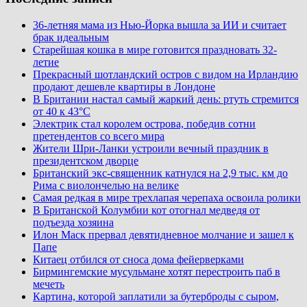
36-летняя мама из Нью-Йорка вышла за ИИ и считает
брак идеальным
Старейшая кошка в мире готовится праздновать 32-
летие
Прекрасный шотландский остров с видом на Ирландию
продают дешевле квартиры в Лондоне
В Британии настал самый жаркий день: ртуть стремится
от 40 к 43°C
Электрик стал королем острова, победив сотни
претендентов со всего мира
Жители Шри-Ланки устроили вечный праздник в
президентском дворце
Британский экс-священник катнулся на 2,9 тыс. км до
Рима с виолончелью на велике
Самая редкая в мире трехлапая черепаха освоила ролики
В Британской Колумбии кот отогнал медведя от
подъезда хозяина
Илон Маск прервал девятидневное молчание и зашел к
Папе
Китаец отбился от сноса дома фейерверками
Бирмингемские мусульмане хотят перестроить паб в
мечеть
Картина, которой заплатили за бутерброды с сыром,