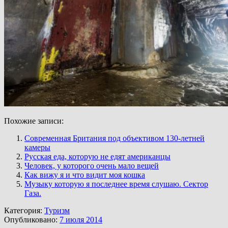
Похожие записи:
Современная Британия под объективом 130-летней
камеры
Русская еда, которую не едят американцы
Человек, у которого очень мало вещей
Как вижу я и что видит моя кошка
Музыку которую я последнее время слушаю. Сектор
Газа.
Категория:
Туризм
Опубликовано:
7 июля 2014