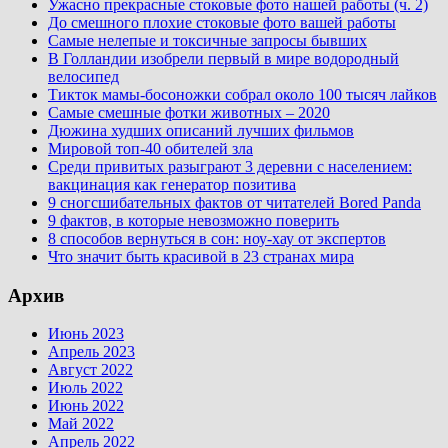
Ужасно прекрасные стоковые фото нашей работы (ч. 2)
До смешного плохие стоковые фото вашей работы
Самые нелепые и токсичные запросы бывших
В Голландии изобрели первый в мире водородный
велосипед
Тикток мамы-босоножки собрал около 100 тысяч лайков
Самые смешные фотки животных – 2020
Дюжина худших описаний лучших фильмов
Мировой топ-40 обителей зла
Среди привитых разыграют 3 деревни с населением:
вакцинация как генератор позитива
9 сногсшибательных фактов от читателей Bored Panda
9 фактов, в которые невозможно поверить
8 способов вернуться в сон: ноу-хау от экспертов
Что значит быть красивой в 23 странах мира
Архив
Июнь 2023
Апрель 2023
Август 2022
Июль 2022
Июнь 2022
Май 2022
Апрель 2022