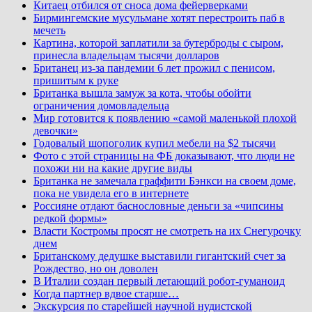
Китаец отбился от сноса дома фейерверками
Бирмингемские мусульмане хотят перестроить паб в
мечеть
Картина, которой заплатили за бутерброды с сыром,
принесла владельцам тысячи долларов
Британец из-за пандемии 6 лет прожил с пенисом,
пришитым к руке
Британка вышла замуж за кота, чтобы обойти
ограничения домовладельца
Мир готовится к появлению «самой маленькой плохой
девочки»
Годовалый шопоголик купил мебели на $2 тысячи
Фото с этой страницы на ФБ доказывают, что люди не
похожи ни на какие другие виды
Британка не замечала граффити Бэнкси на своем доме,
пока не увидела его в интернете
Россияне отдают баснословные деньги за «чипсины
редкой формы»
Власти Костромы просят не смотреть на их Снегурочку
днем
Британскому дедушке выставили гигантский счет за
Рождество, но он доволен
В Италии создан первый летающий робот-гуманоид
Когда партнер вдвое старше…
Экскурсия по старейшей научной нудистской