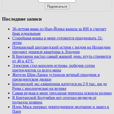
Последние записи
36-летняя мама из Нью-Йорка вышла за ИИ и считает
брак идеальным
Старейшая кошка в мире готовится праздновать 32-
летие
Прекрасный шотландский остров с видом на Ирландию
продают дешевле квартиры в Лондоне
В Британии настал самый жаркий день: ртуть стремится
от 40 к 43°C
Электрик стал королем острова, победив сотни
претендентов со всего мира
Жители Шри-Ланки устроили вечный праздник в
президентском дворце
Британский экс-священник катнулся на 2,9 тыс. км до
Рима с виолончелью на велике
Самая редкая в мире трехлапая черепаха освоила ролики
В Британской Колумбии кот отогнал медведя от
подъезда хозяина
Илон Маск прервал девятидневное молчание и зашел к
Папе