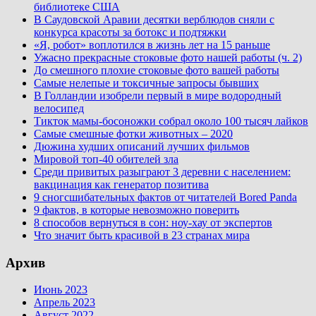
библиотеке США
В Саудовской Аравии десятки верблюдов сняли с
конкурса красоты за ботокс и подтяжки
«Я, робот» воплотился в жизнь лет на 15 раньше
Ужасно прекрасные стоковые фото нашей работы (ч. 2)
До смешного плохие стоковые фото вашей работы
Самые нелепые и токсичные запросы бывших
В Голландии изобрели первый в мире водородный
велосипед
Тикток мамы-босоножки собрал около 100 тысяч лайков
Самые смешные фотки животных – 2020
Дюжина худших описаний лучших фильмов
Мировой топ-40 обителей зла
Среди привитых разыграют 3 деревни с населением:
вакцинация как генератор позитива
9 сногсшибательных фактов от читателей Bored Panda
9 фактов, в которые невозможно поверить
8 способов вернуться в сон: ноу-хау от экспертов
Что значит быть красивой в 23 странах мира
Архив
Июнь 2023
Апрель 2023
Август 2022