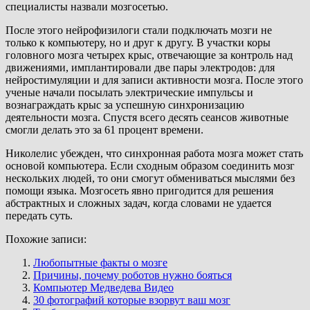
специалисты назвали мозгосетью.
После этого нейрофизилоги стали подключать мозги не
только к компьютеру, но и друг к другу. В участки коры
головного мозга четырех крыс, отвечающие за контроль над
движениями, имплантировали две пары электродов: для
нейростимуляции и для записи активности мозга. После этого
ученые начали посылать электрические импульсы и
вознаграждать крыс за успешную синхронизацию
деятельности мозга. Спустя всего десять сеансов животные
смогли делать это за 61 процент времени.
Николелис убежден, что синхронная работа мозга может стать
основой компьютера. Если сходным образом соединить мозг
нескольких людей, то они смогут обмениваться мыслями без
помощи языка. Мозгосеть явно пригодится для решения
абстрактных и сложных задач, когда словами не удается
передать суть.
Похожие записи:
Любопытные факты о мозге
Причины, почему роботов нужно бояться
Компьютер Медведева Видео
30 фотографий которые взорвут ваш мозг