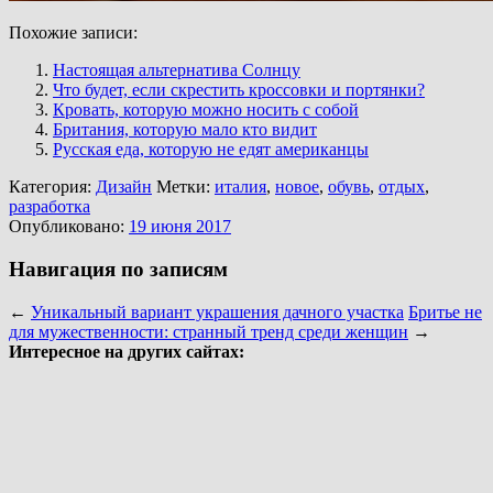
Похожие записи:
Настоящая альтернатива Солнцу
Что будет, если скрестить кроссовки и портянки?
Кровать, которую можно носить с собой
Британия, которую мало кто видит
Русская еда, которую не едят американцы
Категория:
Дизайн
Метки:
италия
,
новое
,
обувь
,
отдых
,
разработка
Опубликовано:
19 июня 2017
Навигация по записям
←
Уникальный вариант украшения дачного участка
Бритье не
для мужественности: странный тренд среди женщин
→
Интересное на других сайтах: