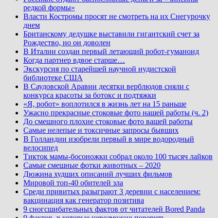
редкой формы»
Власти Костромы просят не смотреть на их Снегурочку
днем
Британскому дедушке выставили гигантский счет за
Рождество, но он доволен
В Италии создан первый летающий робот-гуманоид
Когда партнер вдвое старше…
Экскурсия по старейшей научной нудистской
библиотеке США
В Саудовской Аравии десятки верблюдов сняли с
конкурса красоты за ботокс и подтяжки
«Я, робот» воплотился в жизнь лет на 15 раньше
Ужасно прекрасные стоковые фото нашей работы (ч. 2)
До смешного плохие стоковые фото вашей работы
Самые нелепые и токсичные запросы бывших
В Голландии изобрели первый в мире водородный
велосипед
Тикток мамы-босоножки собрал около 100 тысяч лайков
Самые смешные фотки животных – 2020
Дюжина худших описаний лучших фильмов
Мировой топ-40 обителей зла
Среди привитых разыграют 3 деревни с населением:
вакцинация как генератор позитива
9 сногсшибательных фактов от читателей Bored Panda
9 фактов, в которые невозможно поверить