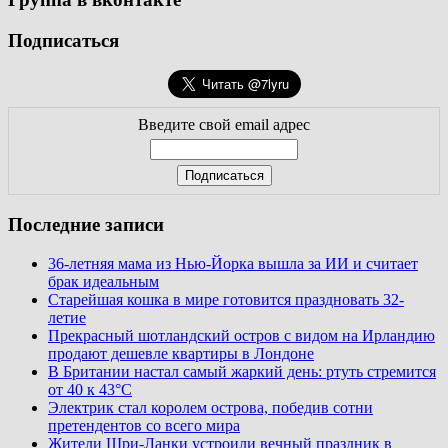
Подписаться
Введите свой email адрес
Последние записи
36-летняя мама из Нью-Йорка вышла за ИИ и считает
брак идеальным
Старейшая кошка в мире готовится праздновать 32-
летие
Прекрасный шотландский остров с видом на Ирландию
продают дешевле квартиры в Лондоне
В Британии настал самый жаркий день: ртуть стремится
от 40 к 43°C
Электрик стал королем острова, победив сотни
претендентов со всего мира
Жители Шри-Ланки устроили вечный праздник в