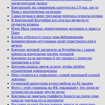
президентском дворце
Британский экс-священник катнулся на 2,9 тыс. км до
Рима с виолончелью на велике
Самая редкая в мире трехлапая черепаха освоила ролики
В Британской Колумбии кот отогнал медведя от
подъезда хозяина
Илон Маск прервал девятидневное молчание и зашел к
Папе
Китаец отбился от сноса дома фейерверками
Бирмингемские мусульмане хотят перестроить паб в
мечеть
Картина, которой заплатили за бутерброды с сыром,
принесла владельцам тысячи долларов
Британец из-за пандемии 6 лет прожил с пенисом,
пришитым к руке
Британка вышла замуж за кота, чтобы обойти
ограничения домовладельца
Мир готовится к появлению «самой маленькой плохой
девочки»
Годовалый шопоголик купил мебели на $2 тысячи
Фото с этой страницы на ФБ доказывают, что люди не
похожи ни на какие другие виды
Британка не замечала граффити Бэнкси на своем доме,
пока не увидела его в интернете
Россияне отдают баснословные деньги за «чипсины