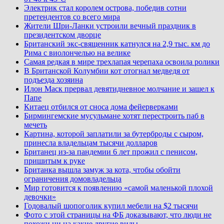
Электрик стал королем острова, победив сотни
претендентов со всего мира
Жители Шри-Ланки устроили вечный праздник в
президентском дворце
Британский экс-священник катнулся на 2,9 тыс. км до
Рима с виолончелью на велике
Самая редкая в мире трехлапая черепаха освоила ролики
В Британской Колумбии кот отогнал медведя от
подъезда хозяина
Илон Маск прервал девятидневное молчание и зашел к
Папе
Китаец отбился от сноса дома фейерверками
Бирмингемские мусульмане хотят перестроить паб в
мечеть
Картина, которой заплатили за бутерброды с сыром,
принесла владельцам тысячи долларов
Британец из-за пандемии 6 лет прожил с пенисом,
пришитым к руке
Британка вышла замуж за кота, чтобы обойти
ограничения домовладельца
Мир готовится к появлению «самой маленькой плохой
девочки»
Годовалый шопоголик купил мебели на $2 тысячи
Фото с этой страницы на ФБ доказывают, что люди не
похожи ни на какие другие виды