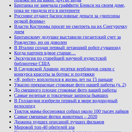
Британка не замечала граффити Бэнкси на своем доме,
пока не увидела его в интернете
Россияне отдают баснословные деньги за «чипсины
редкой формы»
Власти Костромы просят не смотреть на их Снегурочку
днем
Британскому дедушке выставили гигантский счет за
Рождество, но он доволен
В Италии создан первый летающий робот-гуманоид
Когда партнер вдвое старше…
Экскурсия по старейшей научной нудистской
библиотеке США
В Саудовской Аравии десятки верблюдов сняли с
конкурса красоты за ботокс и подтяжки
«Я, робот» воплотился в жизнь лет на 15 раньше
Ужасно прекрасные стоковые фото нашей работы (ч. 2)
До смешного плохие стоковые фото вашей работы
Самые нелепые и токсичные запросы бывших
В Голландии изобрели первый в мире водородный
велосипед
Тикток мамы-босоножки собрал около 100 тысяч лайков
Самые смешные фотки животных – 2020
Дюжина худших описаний лучших фильмов
Мировой топ-40 обителей зла