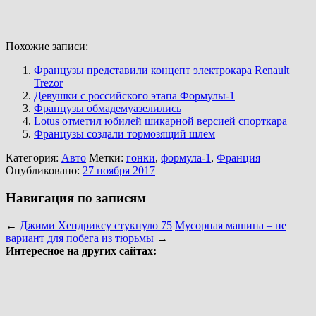
Похожие записи:
Французы представили концепт электрокара Renault
Trezor
Девушки с российского этапа Формулы-1
Французы обмадемуазелились
Lotus отметил юбилей шикарной версией спорткара
Французы создали тормозящий шлем
Категория:
Авто
Метки:
гонки
,
формула-1
,
Франция
Опубликовано:
27 ноября 2017
Навигация по записям
←
Джими Хендриксу стукнуло 75
Мусорная машина – не
вариант для побега из тюрьмы
→
Интересное на других сайтах: