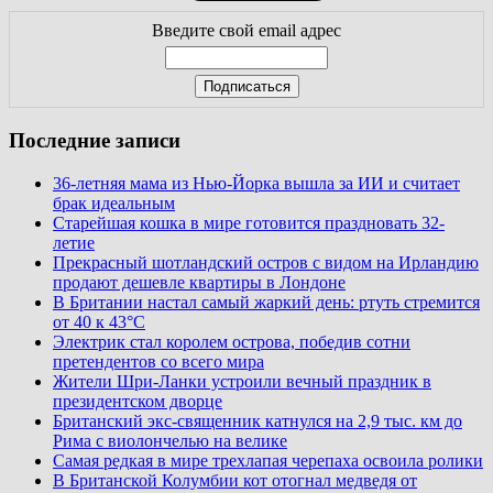
Введите свой email адрес
Последние записи
36-летняя мама из Нью-Йорка вышла за ИИ и считает
брак идеальным
Старейшая кошка в мире готовится праздновать 32-
летие
Прекрасный шотландский остров с видом на Ирландию
продают дешевле квартиры в Лондоне
В Британии настал самый жаркий день: ртуть стремится
от 40 к 43°C
Электрик стал королем острова, победив сотни
претендентов со всего мира
Жители Шри-Ланки устроили вечный праздник в
президентском дворце
Британский экс-священник катнулся на 2,9 тыс. км до
Рима с виолончелью на велике
Самая редкая в мире трехлапая черепаха освоила ролики
В Британской Колумбии кот отогнал медведя от