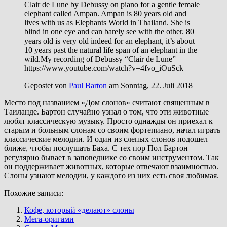
Clair de Lune by Debussy on piano for a gentle female
elephant called Ampan. Ampan is 80 years old and
lives with us as Elephants World in Thailand. She is
blind in one eye and can barely see with the other. 80
years old is very old indeed for an elephant, it’s about
10 years past the natural life span of an elephant in the
wild.My recording of Debussy “Clair de Lune”
https://www.youtube.com/watch?v=4fvo_iOuSck
Gepostet von
Paul Barton
am Sonntag, 22. Juli 2018
Место под названием «Дом слонов» считают священным в
Таиланде. Бартон случайно узнал о том, что эти животные
любят классическую музыку. Просто однажды он приехал к
старым и больным слонам со своим фортепиано, начал играть
классические мелодии. И один из слепых слонов подошел
ближе, чтобы послушать Баха. С тех пор Пол Бартон
регулярно бывает в заповеднике со своим инструментом. Так
он поддерживает животных, которые отвечают взаимностью.
Слоны узнают мелодии, у каждого из них есть своя любимая.
Похожие записи:
Кофе, который «делают» слоны
Мега-оригами