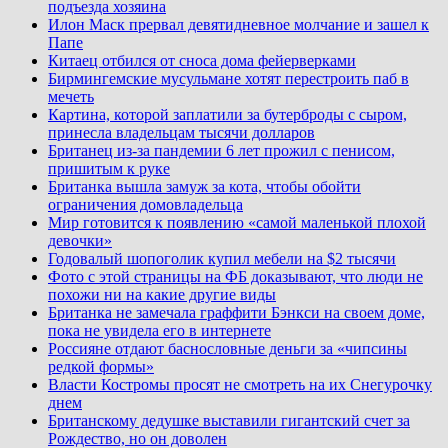
подъезда хозяина
Илон Маск прервал девятидневное молчание и зашел к
Папе
Китаец отбился от сноса дома фейерверками
Бирмингемские мусульмане хотят перестроить паб в
мечеть
Картина, которой заплатили за бутерброды с сыром,
принесла владельцам тысячи долларов
Британец из-за пандемии 6 лет прожил с пенисом,
пришитым к руке
Британка вышла замуж за кота, чтобы обойти
ограничения домовладельца
Мир готовится к появлению «самой маленькой плохой
девочки»
Годовалый шопоголик купил мебели на $2 тысячи
Фото с этой страницы на ФБ доказывают, что люди не
похожи ни на какие другие виды
Британка не замечала граффити Бэнкси на своем доме,
пока не увидела его в интернете
Россияне отдают баснословные деньги за «чипсины
редкой формы»
Власти Костромы просят не смотреть на их Снегурочку
днем
Британскому дедушке выставили гигантский счет за
Рождество, но он доволен