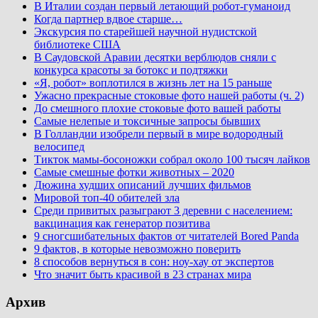
В Италии создан первый летающий робот-гуманоид
Когда партнер вдвое старше…
Экскурсия по старейшей научной нудистской
библиотеке США
В Саудовской Аравии десятки верблюдов сняли с
конкурса красоты за ботокс и подтяжки
«Я, робот» воплотился в жизнь лет на 15 раньше
Ужасно прекрасные стоковые фото нашей работы (ч. 2)
До смешного плохие стоковые фото вашей работы
Самые нелепые и токсичные запросы бывших
В Голландии изобрели первый в мире водородный
велосипед
Тикток мамы-босоножки собрал около 100 тысяч лайков
Самые смешные фотки животных – 2020
Дюжина худших описаний лучших фильмов
Мировой топ-40 обителей зла
Среди привитых разыграют 3 деревни с населением:
вакцинация как генератор позитива
9 сногсшибательных фактов от читателей Bored Panda
9 фактов, в которые невозможно поверить
8 способов вернуться в сон: ноу-хау от экспертов
Что значит быть красивой в 23 странах мира
Архив