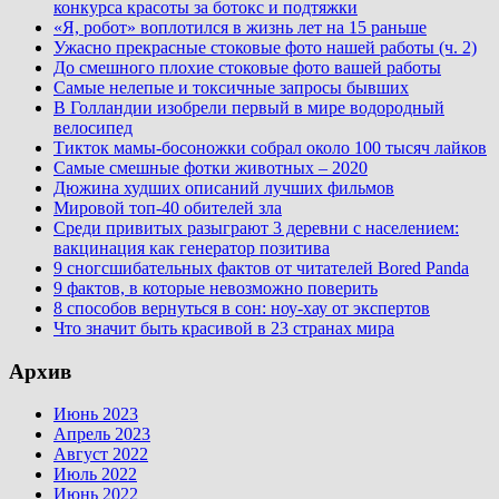
конкурса красоты за ботокс и подтяжки
«Я, робот» воплотился в жизнь лет на 15 раньше
Ужасно прекрасные стоковые фото нашей работы (ч. 2)
До смешного плохие стоковые фото вашей работы
Самые нелепые и токсичные запросы бывших
В Голландии изобрели первый в мире водородный
велосипед
Тикток мамы-босоножки собрал около 100 тысяч лайков
Самые смешные фотки животных – 2020
Дюжина худших описаний лучших фильмов
Мировой топ-40 обителей зла
Среди привитых разыграют 3 деревни с населением:
вакцинация как генератор позитива
9 сногсшибательных фактов от читателей Bored Panda
9 фактов, в которые невозможно поверить
8 способов вернуться в сон: ноу-хау от экспертов
Что значит быть красивой в 23 странах мира
Архив
Июнь 2023
Апрель 2023
Август 2022
Июль 2022
Июнь 2022