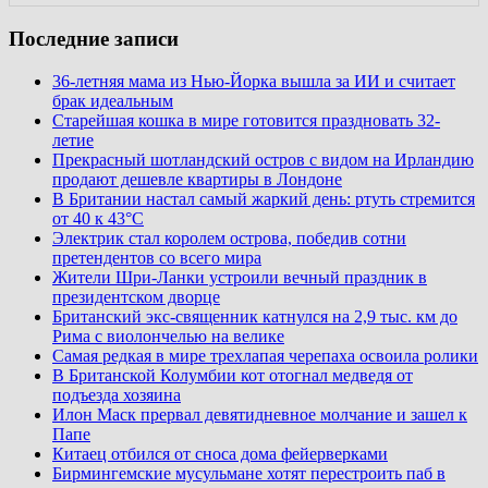
Последние записи
36-летняя мама из Нью-Йорка вышла за ИИ и считает
брак идеальным
Старейшая кошка в мире готовится праздновать 32-
летие
Прекрасный шотландский остров с видом на Ирландию
продают дешевле квартиры в Лондоне
В Британии настал самый жаркий день: ртуть стремится
от 40 к 43°C
Электрик стал королем острова, победив сотни
претендентов со всего мира
Жители Шри-Ланки устроили вечный праздник в
президентском дворце
Британский экс-священник катнулся на 2,9 тыс. км до
Рима с виолончелью на велике
Самая редкая в мире трехлапая черепаха освоила ролики
В Британской Колумбии кот отогнал медведя от
подъезда хозяина
Илон Маск прервал девятидневное молчание и зашел к
Папе
Китаец отбился от сноса дома фейерверками
Бирмингемские мусульмане хотят перестроить паб в