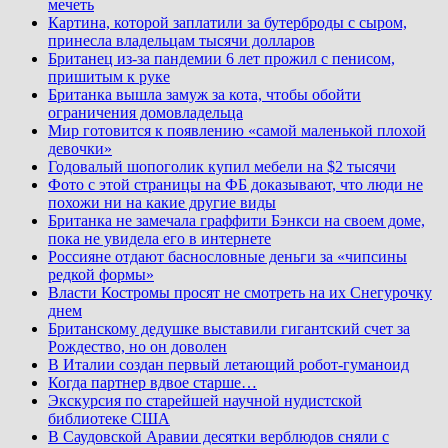
мечеть
Картина, которой заплатили за бутерброды с сыром,
принесла владельцам тысячи долларов
Британец из-за пандемии 6 лет прожил с пенисом,
пришитым к руке
Британка вышла замуж за кота, чтобы обойти
ограничения домовладельца
Мир готовится к появлению «самой маленькой плохой
девочки»
Годовалый шопоголик купил мебели на $2 тысячи
Фото с этой страницы на ФБ доказывают, что люди не
похожи ни на какие другие виды
Британка не замечала граффити Бэнкси на своем доме,
пока не увидела его в интернете
Россияне отдают баснословные деньги за «чипсины
редкой формы»
Власти Костромы просят не смотреть на их Снегурочку
днем
Британскому дедушке выставили гигантский счет за
Рождество, но он доволен
В Италии создан первый летающий робот-гуманоид
Когда партнер вдвое старше…
Экскурсия по старейшей научной нудистской
библиотеке США
В Саудовской Аравии десятки верблюдов сняли с