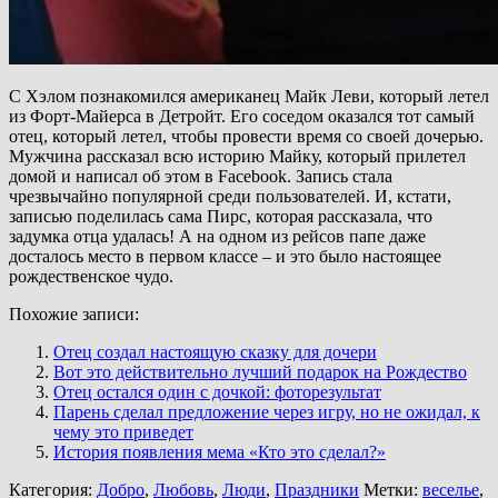
С Хэлом познакомился американец Майк Леви, который летел
из Форт-Майерса в Детройт. Его соседом оказался тот самый
отец, который летел, чтобы провести время со своей дочерью.
Мужчина рассказал всю историю Майку, который прилетел
домой и написал об этом в Facebook. Запись стала
чрезвычайно популярной среди пользователей. И, кстати,
записью поделилась сама Пирс, которая рассказала, что
задумка отца удалась! А на одном из рейсов папе даже
досталось место в первом классе – и это было настоящее
рождественское чудо.
Похожие записи:
Отец создал настоящую сказку для дочери
Вот это действительно лучший подарок на Рождество
Отец остался один с дочкой: фоторезультат
Парень сделал предложение через игру, но не ожидал, к
чему это приведет
История появления мема «Кто это сделал?»
Категория:
Добро
,
Любовь
,
Люди
,
Праздники
Метки:
веселье
,