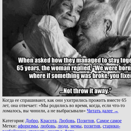
Когда ее спрашивают, как они ухитрились прожить вместе 65
лет, она отвечает: «Мы родились во время, когда, если что-то
ломалось, вы чинили, а не выбрасывали»
Читать далее
→
Категория:
Добро
,
Красота
,
Любовь
,
Позитив
,
Самое самое
Метки:
афоризмы
,
любовь
,
люди
,
мемы
,
позитив
,
старики-