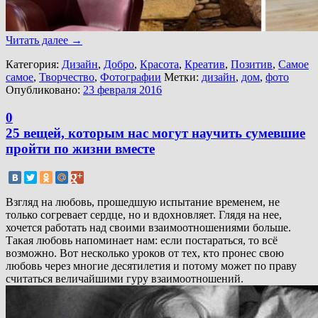
Читать далее
→
Категория:
Дизайн
,
Добро
,
Красота
,
Креатив
,
Позитив
,
Самое
самое
,
Творчество
,
Фотографии
Метки:
дизайн
,
дом
,
фото
Опубликовано:
23 февраля 2016
0
25 вещей, которым нас могут научить сумевшие
пройти по жизни вместе
Взгляд на любовь, прошедшую испытание временем, не
только согревает сердце, но и вдохновляет. Глядя на нее,
хочется работать над своими взаимоотношениями больше.
Такая любовь напоминает нам: если постараться, то всё
возможно. Вот несколько уроков от тех, кто пронес свою
любовь через многие десятилетия и потому может по праву
считаться величайшими гуру взаимоотношений.