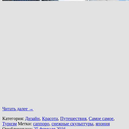
Читать далее
→
Категория:
Дизайн
,
Красота
,
Путешествия
,
Самое самое
,
Туризм
Метки:
саппоро
,
снежные скульптуры
,
япония
Опубликовано:
25 февраля 2016