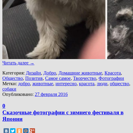
Читать далее
→
Категория:
Дизайн
,
Добро
,
Домашние животные
,
Красота
,
Общество
,
Позитив
,
Самое самое
,
Творчество
,
Фотографии
Метки:
добро
,
животные
,
интересно
,
красота
,
люди
,
общество
,
собаки
Опубликовано:
27 февраля 2016
0
Сказочные фотографии с зимнего фестиваля в
Японии