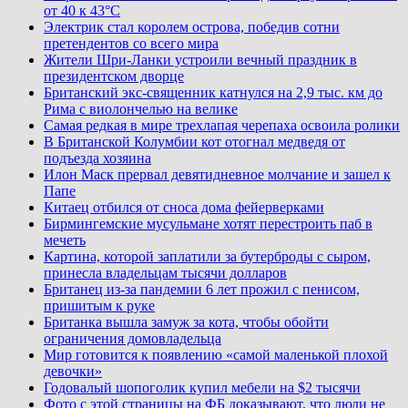
от 40 к 43°C
Электрик стал королем острова, победив сотни
претендентов со всего мира
Жители Шри-Ланки устроили вечный праздник в
президентском дворце
Британский экс-священник катнулся на 2,9 тыс. км до
Рима с виолончелью на велике
Самая редкая в мире трехлапая черепаха освоила ролики
В Британской Колумбии кот отогнал медведя от
подъезда хозяина
Илон Маск прервал девятидневное молчание и зашел к
Папе
Китаец отбился от сноса дома фейерверками
Бирмингемские мусульмане хотят перестроить паб в
мечеть
Картина, которой заплатили за бутерброды с сыром,
принесла владельцам тысячи долларов
Британец из-за пандемии 6 лет прожил с пенисом,
пришитым к руке
Британка вышла замуж за кота, чтобы обойти
ограничения домовладельца
Мир готовится к появлению «самой маленькой плохой
девочки»
Годовалый шопоголик купил мебели на $2 тысячи
Фото с этой страницы на ФБ доказывают, что люди не