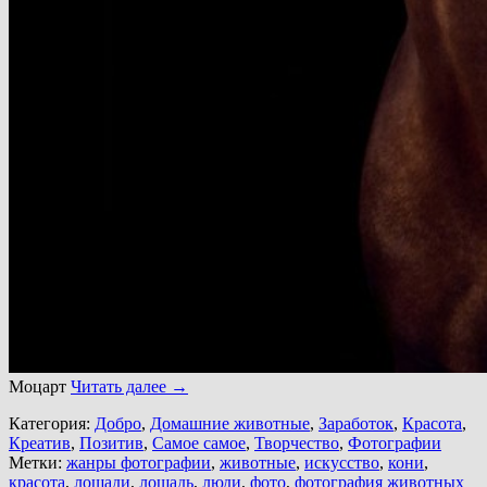
Моцарт
Читать далее
→
Категория:
Добро
,
Домашние животные
,
Заработок
,
Красота
,
Креатив
,
Позитив
,
Самое самое
,
Творчество
,
Фотографии
Метки:
жанры фотографии
,
животные
,
искусство
,
кони
,
красота
,
лошади
,
лошадь
,
люди
,
фото
,
фотография животных