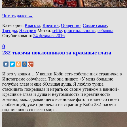
Читать далее
→
Категория:
Красота
,
Креатив
,
Общество
,
Самое самое
,
Тренды
,
Экстрим
Метки:
selfie
,
оригинальность
,
себяшка
Опубликовано:
24 февраля 2016
0
282 тысячи поклонников за красивые глаза
И это у кошки… У кошки Коби есть собственная страничка в
Инстаграме cobythecat. Там она пишет: «У меня большие
голубые глаза и еще бОльшая душа. Я люблю тунца,
стаскивать покрывала и играть со своим утенком в ванной».
Красивые глаза и душа и неутомимость и креативность
хозяина, выкладывающего всё новые фото и видео со своей
любимицей, уже привлекли на страницу Коби 282 тысячи
подписчиков со всего мира.