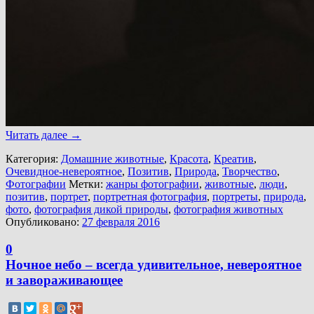
Читать далее
→
Категория:
Домашние животные
,
Красота
,
Креатив
,
Очевидное-невероятное
,
Позитив
,
Природа
,
Творчество
,
Фотографии
Метки:
жанры фотографии
,
животные
,
люди
,
позитив
,
портрет
,
портретная фотография
,
портреты
,
природа
,
фото
,
фотография дикой природы
,
фотография животных
Опубликовано:
27 февраля 2016
0
Ночное небо – всегда удивительное, невероятное
и завораживающее