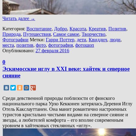
Читать далее
→
Категория:
Воспитание
,
Добро
,
Красота
,
Креатив
,
Позитив
,
Природа
,
Путешествия
,
Самое самое
,
Творчество
,
Фотографии
Метки:
Гарри Поттер
,
дети
,
Квиддич
,
люди
,
места
,
позитив
,
фото
,
фотография
,
фотошоп
Опубликовано:
27 февраля 2016
0
Эскимосские иглу в XXI веке: хайтек и северное
сияние
Среди девственной природы поблизости от финского
национального парка Урхо Кекконен затерялась Деревня Иглу
Отель Какслауттанен. Она манит романтично настроенных
туристов кристально чистыми видами на северное сияние и
звезды, а любителей комфорта – его вполне современным
уровнем в хайтековых стеклянных «иглу».