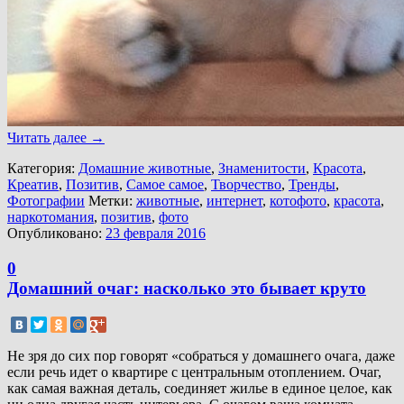
Читать далее
→
Категория:
Домашние животные
,
Знаменитости
,
Красота
,
Креатив
,
Позитив
,
Самое самое
,
Творчество
,
Тренды
,
Фотографии
Метки:
животные
,
интернет
,
котофото
,
красота
,
наркотомания
,
позитив
,
фото
Опубликовано:
23 февраля 2016
0
Домашний очаг: насколько это бывает круто
Не зря до сих пор говорят «собраться у домашнего очага, даже
если речь идет о квартире с центральным отоплением. Очаг,
как самая важная деталь, соединяет жилье в единое целое, как