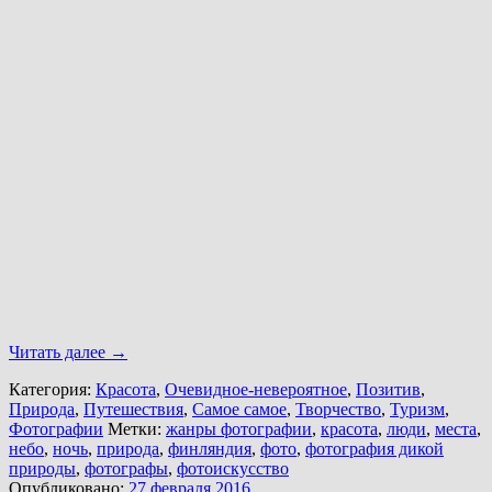
Читать далее
→
Категория:
Красота
,
Очевидное-невероятное
,
Позитив
,
Природа
,
Путешествия
,
Самое самое
,
Творчество
,
Туризм
,
Фотографии
Метки:
жанры фотографии
,
красота
,
люди
,
места
,
небо
,
ночь
,
природа
,
финляндия
,
фото
,
фотография дикой
природы
,
фотографы
,
фотоискусство
Опубликовано:
27 февраля 2016