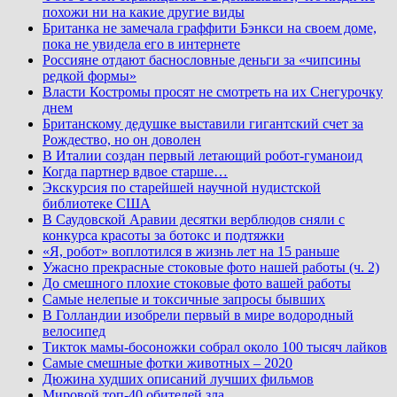
похожи ни на какие другие виды
Британка не замечала граффити Бэнкси на своем доме,
пока не увидела его в интернете
Россияне отдают баснословные деньги за «чипсины
редкой формы»
Власти Костромы просят не смотреть на их Снегурочку
днем
Британскому дедушке выставили гигантский счет за
Рождество, но он доволен
В Италии создан первый летающий робот-гуманоид
Когда партнер вдвое старше…
Экскурсия по старейшей научной нудистской
библиотеке США
В Саудовской Аравии десятки верблюдов сняли с
конкурса красоты за ботокс и подтяжки
«Я, робот» воплотился в жизнь лет на 15 раньше
Ужасно прекрасные стоковые фото нашей работы (ч. 2)
До смешного плохие стоковые фото вашей работы
Самые нелепые и токсичные запросы бывших
В Голландии изобрели первый в мире водородный
велосипед
Тикток мамы-босоножки собрал около 100 тысяч лайков
Самые смешные фотки животных – 2020
Дюжина худших описаний лучших фильмов
Мировой топ-40 обителей зла