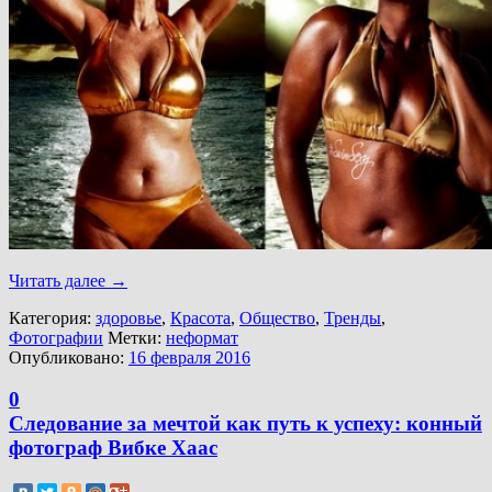
Читать далее
→
Категория:
здоровье
,
Красота
,
Общество
,
Тренды
,
Фотографии
Метки:
неформат
Опубликовано:
16 февраля 2016
0
Следование за мечтой как путь к успеху: конный
фотограф Вибке Хаас