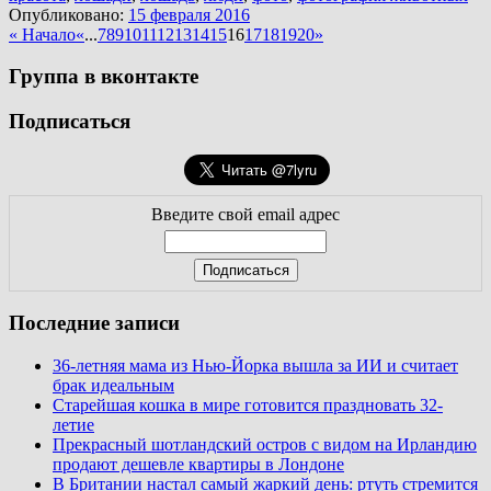
Опубликовано:
15 февраля 2016
« Начало
«
...
7
8
9
10
11
12
13
14
15
16
17
18
19
20
»
Группа в вконтакте
Подписаться
Введите свой email адрес
Последние записи
36-летняя мама из Нью-Йорка вышла за ИИ и считает
брак идеальным
Старейшая кошка в мире готовится праздновать 32-
летие
Прекрасный шотландский остров с видом на Ирландию
продают дешевле квартиры в Лондоне
В Британии настал самый жаркий день: ртуть стремится