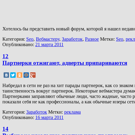
Хотелось бы представить новый форум, которой я нашел недав
Категория:
Seo
,
Вебмастеру
,
Заработок
,
Разное
Метки:
Seo
,
рек
Опубликовано:
21 марта 2011
12
Партнерки отжигают, адверты припариваются
Набредал в сети не раз на хит парады партнерок, как со знаком
таинственность вокруг партнерок. Некоторые вебмастера думают
Партнерками заправляют обычные люди, часто жадные, часто р
показали себя не как профессионалы, а как обычные юзеры се
Категория:
Заработок
Метки:
реклама
Опубликовано:
16 марта 2011
14