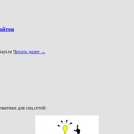
айтов
ayt.ru
Читать далее
→
матики для соц.сетей: