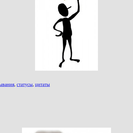
ывания
,
статусы
,
цитаты