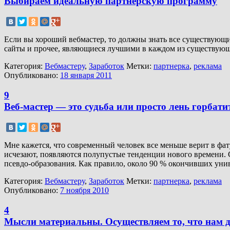
Выбираем идеальную партнерскую программу
Если вы хороший вебмастер, то должны знать все существующи
сайты и прочее, являющиеся лучшими в каждом из существующ
Категория:
Вебмастеру
,
Заработок
Метки:
партнерка
,
реклама
Опубликовано:
18 января 2011
9
Веб-мастер — это судьба или просто лень горбати
Мне кажется, что современный человек все меньше верит в ф
исчезают, появляются полупустые тенденции нового времени. 
псевдо-образования. Как правило, около 90 % окончивших ун
Категория:
Вебмастеру
,
Заработок
Метки:
партнерка
,
реклама
Опубликовано:
7 ноября 2010
4
Мысли материальны. Осуществляем то, что нам д