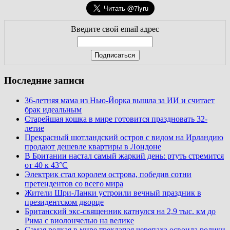
Введите свой email адрес
Последние записи
36-летняя мама из Нью-Йорка вышла за ИИ и считает
брак идеальным
Старейшая кошка в мире готовится праздновать 32-
летие
Прекрасный шотландский остров с видом на Ирландию
продают дешевле квартиры в Лондоне
В Британии настал самый жаркий день: ртуть стремится
от 40 к 43°C
Электрик стал королем острова, победив сотни
претендентов со всего мира
Жители Шри-Ланки устроили вечный праздник в
президентском дворце
Британский экс-священник катнулся на 2,9 тыс. км до
Рима с виолончелью на велике
Самая редкая в мире трехлапая черепаха освоила ролики