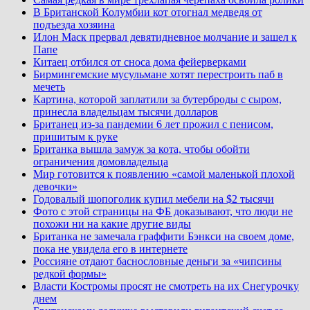
В Британской Колумбии кот отогнал медведя от
подъезда хозяина
Илон Маск прервал девятидневное молчание и зашел к
Папе
Китаец отбился от сноса дома фейерверками
Бирмингемские мусульмане хотят перестроить паб в
мечеть
Картина, которой заплатили за бутерброды с сыром,
принесла владельцам тысячи долларов
Британец из-за пандемии 6 лет прожил с пенисом,
пришитым к руке
Британка вышла замуж за кота, чтобы обойти
ограничения домовладельца
Мир готовится к появлению «самой маленькой плохой
девочки»
Годовалый шопоголик купил мебели на $2 тысячи
Фото с этой страницы на ФБ доказывают, что люди не
похожи ни на какие другие виды
Британка не замечала граффити Бэнкси на своем доме,
пока не увидела его в интернете
Россияне отдают баснословные деньги за «чипсины
редкой формы»
Власти Костромы просят не смотреть на их Снегурочку
днем