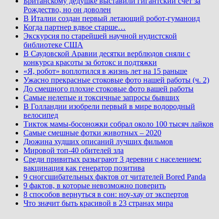
Британскому дедушке выставили гигантский счет за
Рождество, но он доволен
В Италии создан первый летающий робот-гуманоид
Когда партнер вдвое старше…
Экскурсия по старейшей научной нудистской
библиотеке США
В Саудовской Аравии десятки верблюдов сняли с
конкурса красоты за ботокс и подтяжки
«Я, робот» воплотился в жизнь лет на 15 раньше
Ужасно прекрасные стоковые фото нашей работы (ч. 2)
До смешного плохие стоковые фото вашей работы
Самые нелепые и токсичные запросы бывших
В Голландии изобрели первый в мире водородный
велосипед
Тикток мамы-босоножки собрал около 100 тысяч лайков
Самые смешные фотки животных – 2020
Дюжина худших описаний лучших фильмов
Мировой топ-40 обителей зла
Среди привитых разыграют 3 деревни с населением:
вакцинация как генератор позитива
9 сногсшибательных фактов от читателей Bored Panda
9 фактов, в которые невозможно поверить
8 способов вернуться в сон: ноу-хау от экспертов
Что значит быть красивой в 23 странах мира