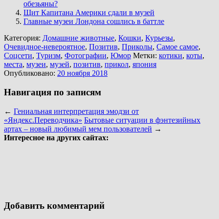
обезьяны?
Щит Капитана Америки сдали в музей
Главные музеи Лондона сошлись в баттле
Категория:
Домашние животные
,
Кошки
,
Курьезы
,
Очевидное-невероятное
,
Позитив
,
Приколы
,
Самое самое
,
Соцсети
,
Туризм
,
Фотографии
,
Юмор
Метки:
котики
,
коты
,
места
,
музеи
,
музей
,
позитив
,
прикол
,
япония
Опубликовано:
20 ноября 2018
Навигация по записям
←
Гениальная интерпретация эмодзи от
«Яндекс.Переводчика»
Бытовые ситуации в фэнтезийных
артах – новый любимый мем пользователей
→
Интересное на других сайтах:
Добавить комментарий