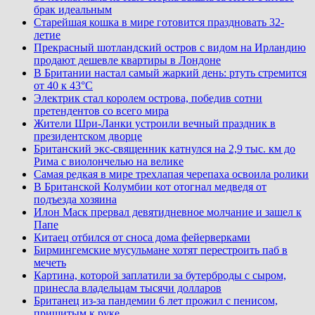
брак идеальным
Старейшая кошка в мире готовится праздновать 32-
летие
Прекрасный шотландский остров с видом на Ирландию
продают дешевле квартиры в Лондоне
В Британии настал самый жаркий день: ртуть стремится
от 40 к 43°C
Электрик стал королем острова, победив сотни
претендентов со всего мира
Жители Шри-Ланки устроили вечный праздник в
президентском дворце
Британский экс-священник катнулся на 2,9 тыс. км до
Рима с виолончелью на велике
Самая редкая в мире трехлапая черепаха освоила ролики
В Британской Колумбии кот отогнал медведя от
подъезда хозяина
Илон Маск прервал девятидневное молчание и зашел к
Папе
Китаец отбился от сноса дома фейерверками
Бирмингемские мусульмане хотят перестроить паб в
мечеть
Картина, которой заплатили за бутерброды с сыром,
принесла владельцам тысячи долларов
Британец из-за пандемии 6 лет прожил с пенисом,
пришитым к руке