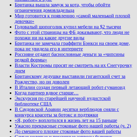
Британка вышла замуж за кота, чтобы обойти
ограничения домовладельца
Мир готовится к появлению «самой маленькой плохой
девочки»
Годовалый шопоголик купил мебели на $2 тысячи
Фото с этой страницы на ФБ доказывают, что люди не
похожи ни на какие другие виды
Британка не замечала граффити Бэнкси на своем доме,
пока не увидела его в интернете
Россияне отдают баснословные деньги за «чипсины
редкой формы»
Власти Костромы просят не смотреть на их Снегурочку
днем
Британскому дедушке выставили гигантский счет за
Рождество, но он доволен
В Италии создан первый летающий робот-гуманоид
Когда партнер вдвое старше…
Экскурсия по старейшей научной нудистской
библиотеке США
В Саудовской Аравии десятки верблюдов сняли с
конкурса красоты за ботокс и подтяжки
«Я, робот» воплотился в жизнь лет на 15 раньше
Ужасно прекрасные стоковые фото нашей работы (ч. 2)
До смешного плохие стоковые фото вашей работы
Самые нелепые и токсичные запросы бывших