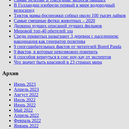
В Голландии изобрели первый в мире водородный
велосипед
Тикток мамы-босоножки собрал около 100 тысяч лайков
Самые смешные фотки животных – 2020
Дюжина худших описаний лучших фильмов
Мировой топ-40 обителей зла
Среди привитых разыграют 3 деревни с населением:
вакцинация как генератор позитива
9 сногсшибательных фактов от читателей Bored Panda
9 фактов, в которые невозможно поверить
8 способов вернуться в сон: ноу-хау от экспертов
Что значит быть красивой в 23 странах мира
Архив
Июнь 2023
Апрель 2023
Август 2022
Июль 2022
Июнь 2022
Май 2022
Апрель 2022
Февраль 2022
Январь 2022