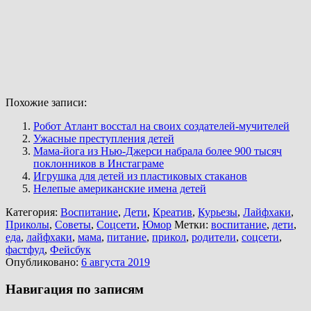
Похожие записи:
Робот Атлант восстал на своих создателей-мучителей
Ужасные преступления детей
Мама-йога из Нью-Джерси набрала более 900 тысяч
поклонников в Инстаграме
Игрушка для детей из пластиковых стаканов
Нелепые американские имена детей
Категория:
Воспитание
,
Дети
,
Креатив
,
Курьезы
,
Лайфхаки
,
Приколы
,
Советы
,
Соцсети
,
Юмор
Метки:
воспитание
,
дети
,
еда
,
лайфхаки
,
мама
,
питание
,
прикол
,
родители
,
соцсети
,
фастфуд
,
Фейсбук
Опубликовано:
6 августа 2019
Навигация по записям