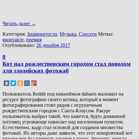
Читать далее
→
Категория:
Знаменитости
,
Музыка
,
Соцсети
Метки:
вконтакте
,
премия
Опубликовано:
26 декабря 2017
0
Кот над рождественским городом стал поводом
для злодейских фотожаб
Пользователь Reddit под никнеймом dabaers выложил на
ресурсе фотографию своего котика, который в момент
фотографирования стоял рядом с игрушечным
рождественским городом с Санта-Клаусом. Ракурс
пользователь выбрал такой, что кажется, будто домашний
питомец угрожающе нависает над населенным пунктом.
Естественно, кадр стал основой для создания множества
фотожаб. Их авторы даже заявили, что этот невероятный кот
вполне мог бы заменить злодеев в играх, фильмах, книгах,