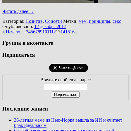
Читать далее
→
Категория:
Позитив
,
Соцсети
Метки:
мем
,
принципы
,
секс
Опубликовано:
12 декабря 2017
« Начало
«
...
3
4
5
6
7
8
9
10
11
12
13
14
15
16
»
Группа в вконтакте
Подписаться
Введите свой email адрес
Последние записи
36-летняя мама из Нью-Йорка вышла за ИИ и считает
брак идеальным
Старейшая кошка в мире готовится праздновать 32-