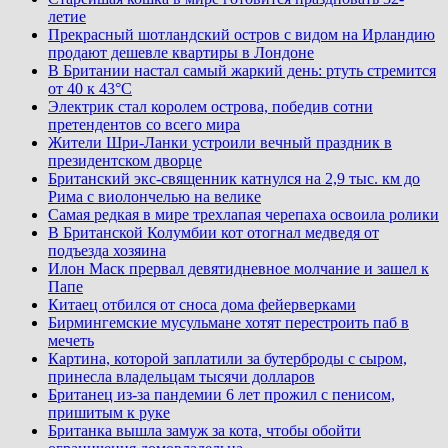
летие
Прекрасный шотландский остров с видом на Ирландию
продают дешевле квартиры в Лондоне
В Британии настал самый жаркий день: ртуть стремится
от 40 к 43°C
Электрик стал королем острова, победив сотни
претендентов со всего мира
Жители Шри-Ланки устроили вечный праздник в
президентском дворце
Британский экс-священник катнулся на 2,9 тыс. км до
Рима с виолончелью на велике
Самая редкая в мире трехлапая черепаха освоила ролики
В Британской Колумбии кот отогнал медведя от
подъезда хозяина
Илон Маск прервал девятидневное молчание и зашел к
Папе
Китаец отбился от сноса дома фейерверками
Бирмингемские мусульмане хотят перестроить паб в
мечеть
Картина, которой заплатили за бутерброды с сыром,
принесла владельцам тысячи долларов
Британец из-за пандемии 6 лет прожил с пенисом,
пришитым к руке
Британка вышла замуж за кота, чтобы обойти