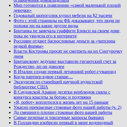
ограничения домовладельца
Мир готовится к появлению «самой маленькой плохой
девочки»
Годовалый шопоголик купил мебели на $2 тысячи
Фото с этой страницы на ФБ доказывают, что люди не
похожи ни на какие другие виды
Британка не замечала граффити Бэнкси на своем доме,
пока не увидела его в интернете
Россияне отдают баснословные деньги за «чипсины
редкой формы»
Власти Костромы просят не смотреть на их Снегурочку
днем
Британскому дедушке выставили гигантский счет за
Рождество, но он доволен
В Италии создан первый летающий робот-гуманоид
Когда партнер вдвое старше…
Экскурсия по старейшей научной нудистской
библиотеке США
В Саудовской Аравии десятки верблюдов сняли с
конкурса красоты за ботокс и подтяжки
«Я, робот» воплотился в жизнь лет на 15 раньше
Ужасно прекрасные стоковые фото нашей работы (ч. 2)
До смешного плохие стоковые фото вашей работы
Самые нелепые и токсичные запросы бывших
В Голландии изобрели первый в мире водородный