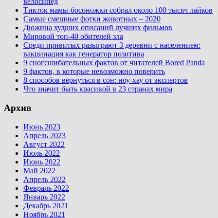
велосипед
Тикток мамы-босоножки собрал около 100 тысяч лайков
Самые смешные фотки животных – 2020
Дюжина худших описаний лучших фильмов
Мировой топ-40 обителей зла
Среди привитых разыграют 3 деревни с населением:
вакцинация как генератор позитива
9 сногсшибательных фактов от читателей Bored Panda
9 фактов, в которые невозможно поверить
8 способов вернуться в сон: ноу-хау от экспертов
Что значит быть красивой в 23 странах мира
Архив
Июнь 2023
Апрель 2023
Август 2022
Июль 2022
Июнь 2022
Май 2022
Апрель 2022
Февраль 2022
Январь 2022
Декабрь 2021
Ноябрь 2021