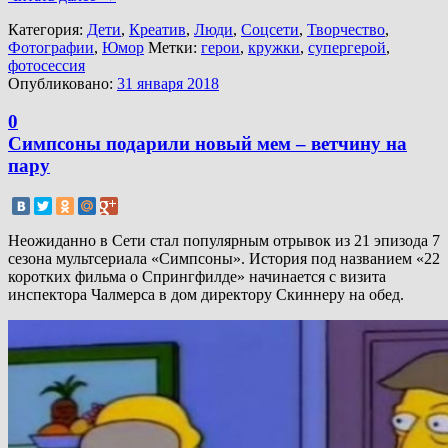
Категория:
Дети
,
Креатив
,
Люди
,
Соцсети
,
Творчество
,
Фотографии
,
Юмор
Метки:
герои
,
кружки
,
супергерой
,
фотосессия
Опубликовано:
31 января 2018
0
Симпсоны подарили новый мем – ветчину на
пару
Неожиданно в Сети стал популярным отрывок из 21 эпизода 7
сезона мультсериала «Симпсоны». История под названием «22
коротких фильма о Спрингфилде» начинается с визита
инспектора Чалмерса в дом директору Скиннеру на обед.