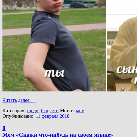
Читать далее
→
Категория:
Люди
,
Соцсети
Метки:
мем
Опубликовано:
11 февраля 2018
0
Мем «Скажи что-нибудь на своем языке»