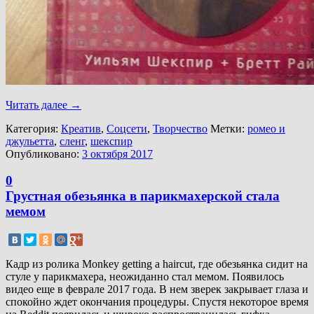
Читать далее
→
Категория:
Креатив
,
Соцсети
,
Творчество
Метки:
ромео и
джульетта
,
сленг
,
шекспир
Опубликовано:
3 октября 2017
0
Грустная обезьянка в парикмахерской стала
мемом
Кадр из ролика Monkey getting a haircut, где обезьянка сидит на
стуле у парикмахера, неожиданно стал мемом. Появилось
видео еще в феврале 2017 года. В нем зверек закрывает глаза и
спокойно ждет окончания процедуры. Спустя некоторое время