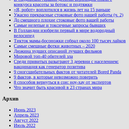
конкурса красоты за ботокс и подтяжки
«Я, робот» воплотился в жизнь лет на 15 раньше
Ужасно прекрасные стоковые фото нашей работы (ч. 2)
До смешного плохие стоковые фото вашей работы
Самые нелепые и токсичные запросы бывших
В Голландии изобрели первый в мире водородный
велосипед
Тикток мамы-босоножки собрал около 100 тысяч лайков
Самые смешные фотки животных – 2020
Дюжина худших описаний лучших фильмов
Мировой топ-40 обителей зла
Среди привитых разыграют 3 деревни с населением:
вакцинация как генератор позитива
9 сногсшибательных фактов от читателей Bored Panda
9 фактов, в которые невозможно поверить
8 способов вернуться в сон: ноу-хау от экспертов
Что значит быть красивой в 23 странах мира
Архив
Июнь 2023
Апрель 2023
Август 2022
Июль 2022