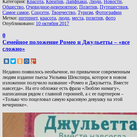
Категория:
Красота
,
Креатив
,
Лайфхаки
,
Люди
,
Новости
,
Общество
,
Очевидное-невероятное
,
Позитив
,
Путешествия
,
Самое самое
,
Соцсети
,
Творчество
,
Туризм
,
Фотографии
Метки:
интернет
,
красота
,
люди
,
места
,
позитив
,
фото
Опубликовано:
10 октября 2017
0
Семейное положение Ромео и Джульетты – «все
сложно»
Недавно появилось необычное, но привычное современным
людям издание пьесы Уильяма Шекспира, которое в новом
изложении получило название «Ромео и Джульетта. Вместе
навсегда». На его обложке есть фраза «Люблю нимагу»,
написанная рядом с главной героиней, а с ее партнером –
«Только что поцеловал самую красивую девушку на этой
вечеринке».