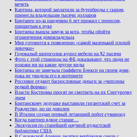
мечеть
Картина, которой заплатили за бутерброды с сыром,
принесла владельцам тысячи долларов
Британец из-за пандемии 6 лет прожил с пенисом,
пришитым к руке
Британка вышла замуж за кота, чтобы обойти
ограничения домовладельца
Мир готовится к появлению «самой маленькой плохой
девочки»
Годовалый шопоголик купил мебели на $2 тысячи
Фото с этой страницы на ФБ доказывают, что люди не
похожи ни на какие другие виды
Британка не замечала граффити Бэнкси на своем доме,
пока не увидела его в интернете
Россияне отдают баснословные деньги за «чипсины
редкой формы»
Власти Костромы просят не смотреть на их Снегурочку
днем
Британскому дедушке выставили гигантский счет за
Рождество, но он доволен
В Италии создан первый летающий робот-гуманоид
Когда партнер вдвое старше…
Экскурсия по старейшей научной нудистской
библиотеке США
В Саудовской Аравии десятки верблюдов сняли с