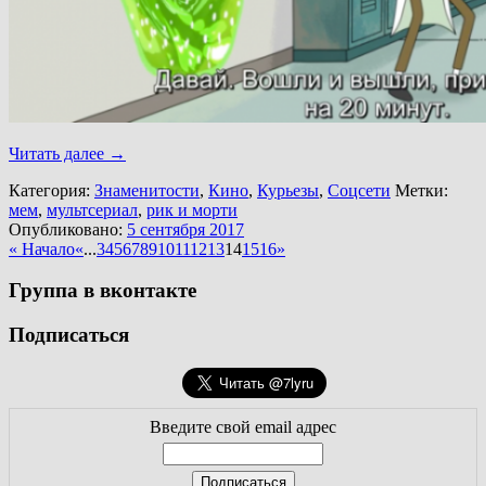
Читать далее
→
Категория:
Знаменитости
,
Кино
,
Курьезы
,
Соцсети
Метки:
мем
,
мультсериал
,
рик и морти
Опубликовано:
5 сентября 2017
« Начало
«
...
3
4
5
6
7
8
9
10
11
12
13
14
15
16
»
Группа в вконтакте
Подписаться
Введите свой email адрес