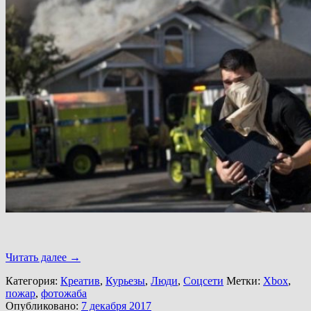
Читать далее
→
Категория:
Креатив
,
Курьезы
,
Люди
,
Соцсети
Метки:
Xbox
,
пожар
,
фотожаба
Опубликовано:
7 декабря 2017