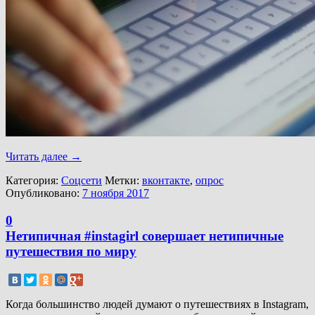
Читать далее
→
Категория:
Соцсети
Метки:
вконтакте
,
опрос
Опубликовано:
7 ноября 2017
0
Нетипичная #instagirl совершает нетипичные
путешествия по миру
Когда большинство людей думают о путешествиях в Instagram,