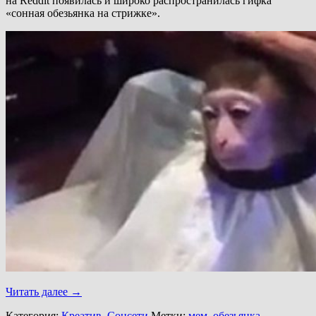
на Reddit появилась и широко распространилась гифка
«сонная обезьянка на стрижке».
Читать далее
→
Категория:
Креатив
,
Соцсети
Метки:
мем
,
обезьянка