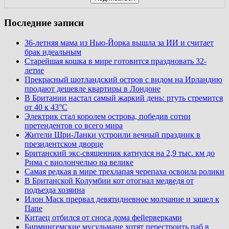
Последние записи
36-летняя мама из Нью-Йорка вышла за ИИ и считает
брак идеальным
Старейшая кошка в мире готовится праздновать 32-
летие
Прекрасный шотландский остров с видом на Ирландию
продают дешевле квартиры в Лондоне
В Британии настал самый жаркий день: ртуть стремится
от 40 к 43°C
Электрик стал королем острова, победив сотни
претендентов со всего мира
Жители Шри-Ланки устроили вечный праздник в
президентском дворце
Британский экс-священник катнулся на 2,9 тыс. км до
Рима с виолончелью на велике
Самая редкая в мире трехлапая черепаха освоила ролики
В Британской Колумбии кот отогнал медведя от
подъезда хозяина
Илон Маск прервал девятидневное молчание и зашел к
Папе
Китаец отбился от сноса дома фейерверками
Бирмингемские мусульмане хотят перестроить паб в