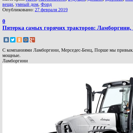
вещи
,
умный дом
,
Форд
Опубликовано:
27 февраля 2019
0
Пятерка самых горячих тракторов: Ламборгини, 
С компаниями Ламборгини, Мерседес-Бенц, Порше мы привыкли
мощные.
Ламборгини