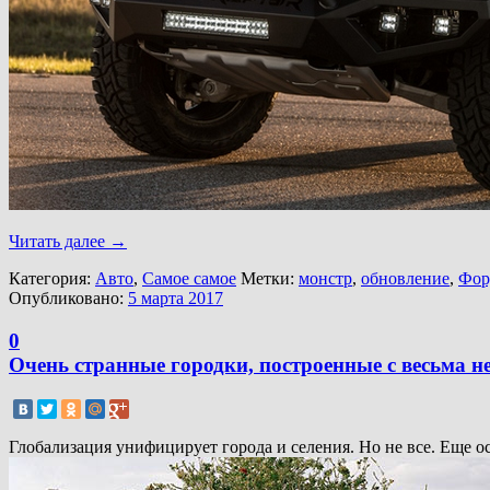
Читать далее
→
Категория:
Авто
,
Самое самое
Метки:
монстр
,
обновление
,
Фор
Опубликовано:
5 марта 2017
0
Очень странные городки, построенные с весьма
Глобализация унифицирует города и селения. Но не все. Еще ос