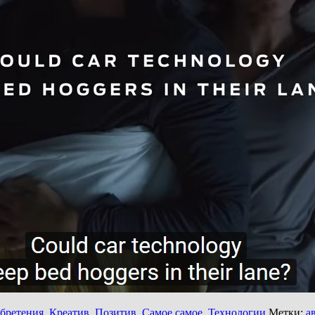
бретения
,
Креатив
,
Позитив
,
Самое самое
,
Технологии
Метки:
а