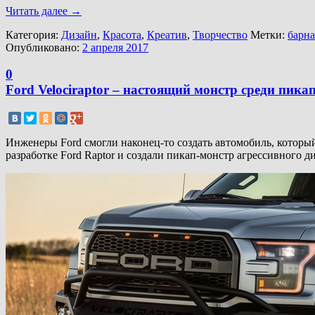
Читать далее
→
Категория:
Дизайн
,
Красота
,
Креатив
,
Творчество
Метки:
барна
Опубликовано:
2 апреля 2017
0
Ford Velociraptor – настоящий монстр среди пика
Инженеры Ford смогли наконец-то создать автомобиль, которы
разработке Ford Raptor и создали пикап-монстр агрессивного 