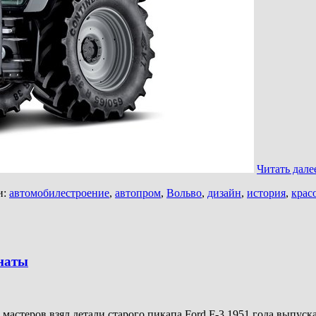
Читать дал
и:
автомобилестроение
,
автопром
,
Вольво
,
дизайн
,
история
,
крас
мнаты
мастеров взял детали старого пикапа Ford F-3 1951 года выпуска