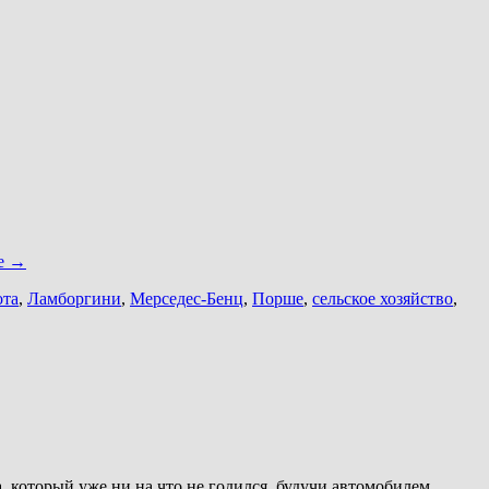
ее
→
ота
,
Ламборгини
,
Мерседес-Бенц
,
Порше
,
сельское хозяйство
,
, который уже ни на что не годился, будучи автомобилем,