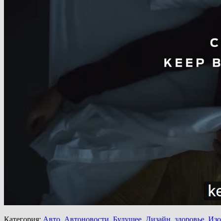
Категория:
Авто
,
Автоновости
,
Будущее
,
Дизайн
,
здоровье
,
Изо