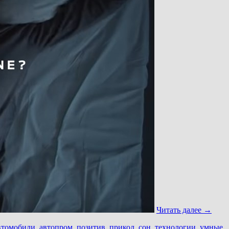
Читать далее
→
втомобили
,
автопром
,
позитив
,
прикол
,
сон
,
технологии
,
умные