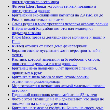
претендентов со всего мира
Жители Шри-Ланки устроили вечный праздник в
президентском дворце
Британский экс-священник катнулся на 2,9 тыс. км до
Рима с виолончелью на велике
Самая редкая в мире трехлапая черепаха освоила ролики
В Британской Колумбии кот отогнал медведя от
подъезда хозяина
Илон Маск прервал девятидневное молчание и зашел к
Папе
Китаец отбился от сноса дома фейерверками
Бирмингемские мусульмане хотят перестроить паб в
мечеть
Картина, которой заплатили за бутерброды с сыром,
принесла владельцам тысячи долларов
Британец из-за пандемии 6 лет прожил с пенисом,
пришитым к руке
Британка вышла замуж за кота, чтобы обойти
ограничения домовладельца
Мир готовится к появлению «самой маленькой плохой
девочки»
Годовалый шопоголик купил мебели на $2 тысячи
Фото с этой страницы на ФБ доказывают, что люди не
похожи ни на какие другие виды
Британка не замечала граффити Бэнкси на своем доме,