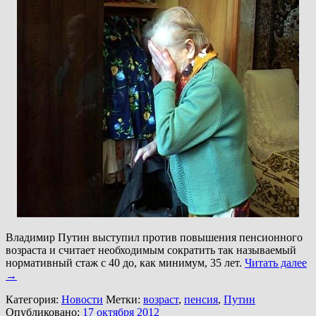
Владимир Путин выступил против повышения пенсионного
возраста и считает необходимым сократить так называемый
нормативный стаж с 40 до, как минимум, 35 лет.
Читать далее
→
Категория:
Новости
Метки:
возраст
,
пенсия
,
Путин
Опубликовано:
17 октября 2012