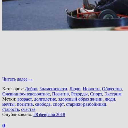
Читать далее
→
Категория:
Добро
,
Знаменитости
,
Люди
,
Новости
,
Общество
,
Очевидное-невероятное
,
Позитив
,
Рекорды
,
Спорт
,
Экстрим
Метки:
возраст
,
долголетие
,
здоровый образ жизни
,
люди
,
мечты
,
позитив
,
свобода
,
спорт
,
старики-разбойники
,
старость
,
счастье
Опубликовано:
28 февраля 2018
0