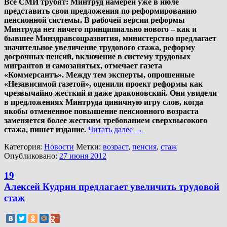
Все СМИ трубят:
Минтруд намерен уже в июле
представить свои предложения по реформированию
пенсионной системы. В рабочей версии реформы
Минтруда нет ничего принципиально нового – как и
бывшее Минздравсоцразвития, министерство предлагает
значительное увеличение трудового стажа, реформу
досрочных пенсий, включение в систему трудовых
мигрантов и самозанятых, отмечает газета
«Коммерсантъ». Между тем эксперты, опрошенные
«Независимой газетой», оценили проект реформы как
чрезвычайно жесткий и даже драконовский. Они увидели
в предложениях Минтруда циничную игру слов, когда
якобы отмененное повышение пенсионного возраста
заменяется более жестким требованием сверхвысокого
стажа, пишет издание.
Читать далее
→
Категория:
Новости
Метки:
возраст
,
пенсия
,
стаж
Опубликовано:
27 июня 2012
19
Алексей Кудрин предлагает увеличить трудовой
стаж