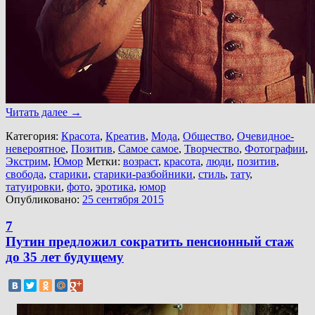
Читать далее
→
Категория:
Красота
,
Креатив
,
Мода
,
Общество
,
Очевидное-
невероятное
,
Позитив
,
Самое самое
,
Творчество
,
Фотографии
,
Экстрим
,
Юмор
Метки:
возраст
,
красота
,
люди
,
позитив
,
свобода
,
старики
,
старики-разбойники
,
стиль
,
тату
,
татуировки
,
фото
,
эротика
,
юмор
Опубликовано:
25 сентября 2015
7
Путин предложил сократить пенсионный стаж
до 35 лет будущему