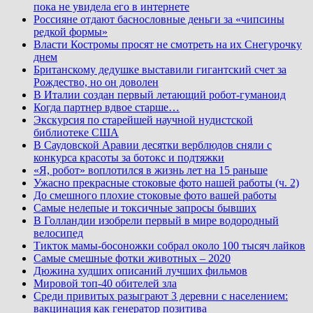
пока не увидела его в интернете
Россияне отдают баснословные деньги за «чипсины
редкой формы»
Власти Костромы просят не смотреть на их Снегурочку
днем
Британскому дедушке выставили гигантский счет за
Рождество, но он доволен
В Италии создан первый летающий робот-гуманоид
Когда партнер вдвое старше…
Экскурсия по старейшей научной нудистской
библиотеке США
В Саудовской Аравии десятки верблюдов сняли с
конкурса красоты за ботокс и подтяжки
«Я, робот» воплотился в жизнь лет на 15 раньше
Ужасно прекрасные стоковые фото нашей работы (ч. 2)
До смешного плохие стоковые фото вашей работы
Самые нелепые и токсичные запросы бывших
В Голландии изобрели первый в мире водородный
велосипед
Тикток мамы-босоножки собрал около 100 тысяч лайков
Самые смешные фотки животных – 2020
Дюжина худших описаний лучших фильмов
Мировой топ-40 обителей зла
Среди привитых разыграют 3 деревни с населением:
вакцинация как генератор позитива