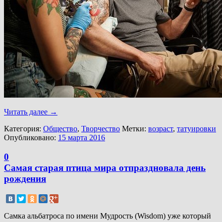
Читать далее
→
Категория:
Общество
,
Творчество
Метки:
возраст
,
татуировки
Опубликовано:
15 марта 2016
0
Самая старая птица мира отпраздновала день
рождения
Самка альбатроса по имени Мудрость (Wisdom) уже который