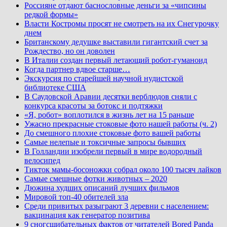
Россияне отдают баснословные деньги за «чипсины
редкой формы»
Власти Костромы просят не смотреть на их Снегурочку
днем
Британскому дедушке выставили гигантский счет за
Рождество, но он доволен
В Италии создан первый летающий робот-гуманоид
Когда партнер вдвое старше…
Экскурсия по старейшей научной нудистской
библиотеке США
В Саудовской Аравии десятки верблюдов сняли с
конкурса красоты за ботокс и подтяжки
«Я, робот» воплотился в жизнь лет на 15 раньше
Ужасно прекрасные стоковые фото нашей работы (ч. 2)
До смешного плохие стоковые фото вашей работы
Самые нелепые и токсичные запросы бывших
В Голландии изобрели первый в мире водородный
велосипед
Тикток мамы-босоножки собрал около 100 тысяч лайков
Самые смешные фотки животных – 2020
Дюжина худших описаний лучших фильмов
Мировой топ-40 обителей зла
Среди привитых разыграют 3 деревни с населением:
вакцинация как генератор позитива
9 сногсшибательных фактов от читателей Bored Panda