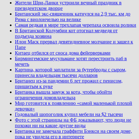
Жители Шри-Ланки устроили вечный праздник в
президентском дворце
Британский экс-священник катнулся на 2,9 тыс. км до
Рима с виолончелью на велике
Самая редкая в мире трехлапая черепаха освоила ролики
В Британской Колумбии кот отогнал медведя от
подъезда хозяина
Илон Маск прервал девятидневное молчание и зашел к
Папе
Китаец отбился от сноса дома фейерверками
Бирмингемские мусульмане хотят перестроить паб в
мечеть
Картина, которой заплатили за бутерброды с сыром,
принесла владельцам тысячи долларов
Британец из-за пандемии 6 лет прожил с пенисом,
пришитым к руке
Британка вышла замуж за кота, чтобы обойти
ограничения домовладельца
Мир готовится к появлению «самой маленькой плохой
девочки»
Годовалый шопоголик купил мебели на $2 тысячи
Фото с этой страницы на ФБ доказывают, что люди не
похожи ни на какие другие виды
Британка не замечала граффити Бэнкси на своем доме,
пока не увидела его в интернете