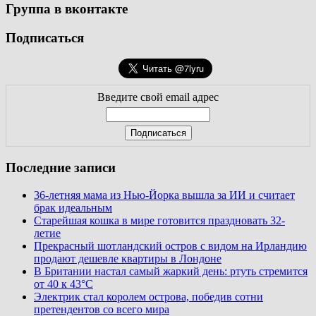
Группа в вконтакте
Подписаться
Введите свой email адрес
Последние записи
36-летняя мама из Нью-Йорка вышла за ИИ и считает
брак идеальным
Старейшая кошка в мире готовится праздновать 32-
летие
Прекрасный шотландский остров с видом на Ирландию
продают дешевле квартиры в Лондоне
В Британии настал самый жаркий день: ртуть стремится
от 40 к 43°C
Электрик стал королем острова, победив сотни
претендентов со всего мира