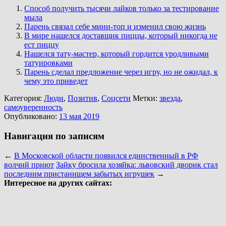
Способ получить тысячи лайков только за тестирование
мыла
Парень связал себе мини-топ и изменил свою жизнь
В мире нашелся доставщик пиццы, который никогда не
ест пиццу
Нашелся тату-мастер, который гордится уродливыми
татуировками
Парень сделал предложение через игру, но не ожидал, к
чему это приведет
Категория:
Люди
,
Позитив
,
Соцсети
Метки:
звезда
,
самоуверенность
Опубликовано:
13 мая 2019
Навигация по записям
←
В Московской области появился единственный в РФ
волчий приют
Зайку бросила хозяйка: львовский дворик стал
последним пристанищем забытых игрушек
→
Интересное на других сайтах: